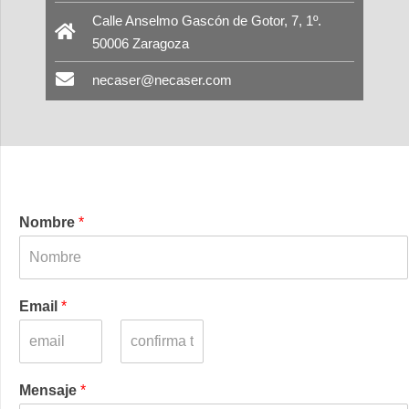
Calle Anselmo Gascón de Gotor, 7, 1º.
50006 Zaragoza
necaser@necaser.com
Nombre
*
Email
*
C
C
o
o
Mensaje
*
r
n